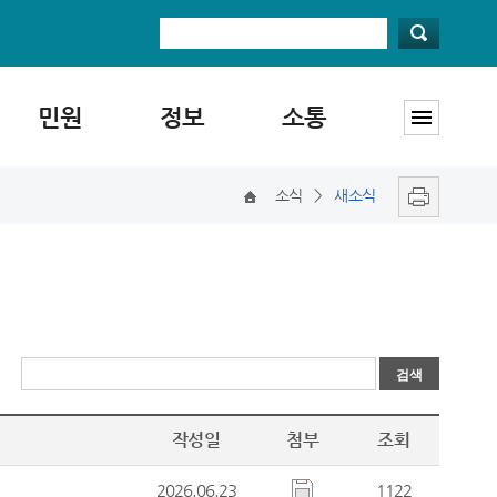
민원
정보
소통
소식
>
새소식
작성일
첨부
조회
2026.06.23
1122