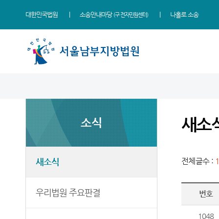
대한민국법원
소송안내마당
나홀로 소송
(구 전자민원센터)
법원 소개
소식
민원
정보
소통
법원장 인사말
새소식
사회적 약자 통합적 사법
사건검색
법원에 바란다
지원 - 사법접근센터
새소
소식
연혁
우리법원 주요판결
판결서사본 제공신청
부조리 신고센터
민원안내
조직 및 전화번호
포토뉴스
판결서 인터넷열람
칭찬합니다
자주묻는질문
재판개정 및 법정안내
법원게시판
각급법원안내
법원견학
새소식
전체글수 :
유관기관안내
관할구역
E-mail Club
정보공개
민사조정안내
등기국
증인지원관 제도
우리법원 주요판결
번호
소송구조절차
청사안내
온라인 방청 신청
1048
재판기록열람복사예약