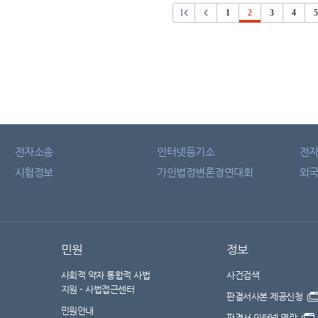
1
2
3
4
5
전자소송
인터넷등기소
전
시험정보
가인법정변론경연대회
외국
민원
정보
사회적 약자 통합적 사법
사건검색
지원 - 사법접근센터
판결서사본 제공신청
민원안내
판결서 인터넷 열람