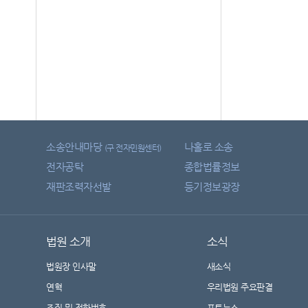
소송안내마당
나홀로 소송
(구 전자민원센터)
전자공탁
종합법률정보
재판조력자선발
등기정보광장
법원 소개
소식
법원장 인사말
새소식
연혁
우리법원 주요판결
조직 및 전화번호
포토뉴스