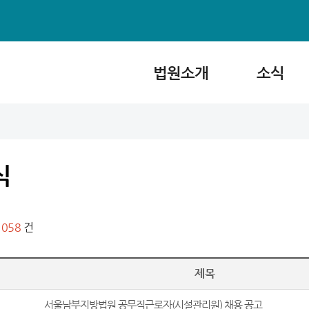
법원소개
소식
식
1058
건
제목
서울남부지방법원 공무직근로자(시설관리원) 채용 공고