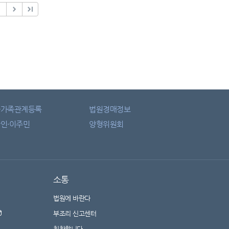
자가족관계등록
법원경매정보
인·이주민
양형위원회
소통
법원에 바란다
부조리 신고센터
칭찬합니다