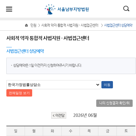
대
소
나
>
>
민원
사회적 약자 통합적 사법지원 - 사법접근센터
사법접근센터 상담예약
Home
법
한
송
홀
법원
소식
민원
정보
소통
사회적 약자 통합적 사법지원 - 사법접근센터
원
소개
소
민
안
로
소
새소식
사회적
사건검
법원에
식
사법접근센터 상담예약
개
법원장
약자 통
색
바란다
민
국
내
소
우리법
인사말
합적 사
원
원 주요
판결서
부조리
법
정
상담예약은 1일 이전까지 신청하여주시기 바랍니다.
법
마
송
연혁
판결
사본 제
신고센
지원 -
보
공신청
터
소
원
당
사법접
조직 및
포토뉴
통
근센터
전화번
스
칭찬합
(구
호
판결서
니다
민원안
법원게
인터넷
전
내
재판개
시판
법원견
나의 신청결과 확인/취
열람
정 및 법
학
자
자주묻
소
E-mail
정안내
2026년 06월
이전달
는질문
Club
정보공
민
각급법
관할구
개
유관기
원안내
일
월
화
수
목
금
토
원
역
관안내