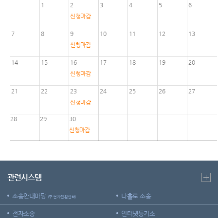
증인지
1
2
3
4
5
6
센
등기국
원관 제
민사조
신청마감
도
정안내
청사안
터)
7
8
9
10
11
12
13
내
온라인
소송구
신청마감
방청 신
조절차
찾아오
청
14
15
16
17
18
19
20
시는길
신청마감
재판기
서울남
록열람
부지방
21
22
23
24
25
26
27
복사예
법원조
신청마감
약
정센터
28
29
30
신청마감
관련시스템
소송안내마당
나홀로 소송
(구 전자민원센터)
전자소송
인터넷등기소