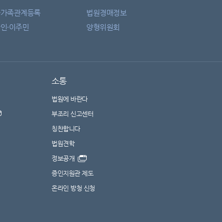
자가족관계등록
법원경매정보
인·이주민
양형위원회
소통
법원에 바란다
부조리 신고센터
칭찬합니다
법원견학
정보공개
증인지원관 제도
온라인 방청 신청