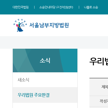
대한민국법원
소송안내마당
나홀로 소송
(구 전자민원센터)
법원 소개
소식
민원
정보
소통
법원장 인사말
새소식
사회적 약자 통합적 사법
사건검색
법원에 바란다
지원 - 사법접근센터
우리
소식
연혁
우리법원 주요판결
판결서사본 제공신청
부조리 신고센터
민원안내
조직 및 전화번호
포토뉴스
판결서 인터넷열람
칭찬합니다
자주묻는질문
재판개정 및 법정안내
법원게시판
각급법원안내
법원견학
새소식
유관기관안내
관할구역
E-mail Club
정보공개
제
민사조정안내
등기국
증인지원관 제도
우리법원 주요판결
소송구조절차
작성
청사안내
온라인 방청 신청
재판기록열람복사예약