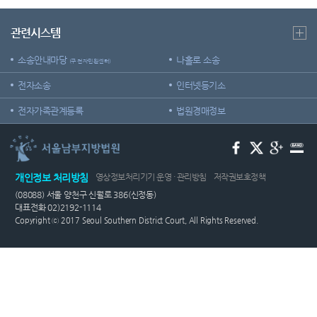
증인지
센
등기국
원관 제
민사조
도
관련시스템
정안내
청사안
터)
내
온라인
소송구
소송안내마당
나홀로 소송
(구 전자민원센터)
방청 신
조절차
찾아오
청
전자소송
인터넷등기소
시는길
재판기
전자가족관계등록
법원경매정보
서울남
록열람
부지방
복사예
법원조
약
정센터
개인정보 처리방침
영상정보처리기기 운영 · 관리방침
저작권보호정책
(08088) 서울 양천구 신월로 386(신정동)
대표전화 02)2192-1114
Copyright ⓒ 2017 Seoul Southern District Court, All Rights Reserved.