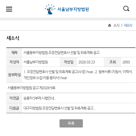
대
소
나
>
소식
새소식
Home
법
한
송
홀
법원
소식
민원
정보
소통
새소식
원
소개
소
민
안
로
소
새소식
사회적
사건검
법원에
식
개
제목
법원장
약자 통
색
바란다
서울동부지방법원 조정전담변호사 선발 및 위촉계획 공고
민
국
내
소
우리법
인사말
합적 사
원
작성자
서울남부지방법원
작성일
2026.03.23
조회
2693
원 주요
판결서
부조리
법
정
법
마
송
연혁
판결
사본 제
신고센
지원 -
보
1. 조정전담변호사 선발 및 위촉계획 공고(수정).hwp
,
2. 첨부서류 (지원서, 이력서,
첨부파일
공신청
터
소
원
당
사법접
개인정보 수집·이용 동의서).hwp
조직 및
포토뉴
통
근센터
전화번
스
칭찬합
(구
서울동부지방법원 공고 제2026-9호
호
판결서
니다
민원안
법원게
이전글
인터넷
승용차 5부제 시행안내...
전
내
재판개
시판
법원견
열람
다음글
대구지방법원 조정전담변호사 선발 및 위촉계획 공고...
정 및 법
학
자
자주묻
E-mail
정안내
는질문
Club
정보공
민
각급법
목록
관할구
개
유관기
원안내
원
역
관안내